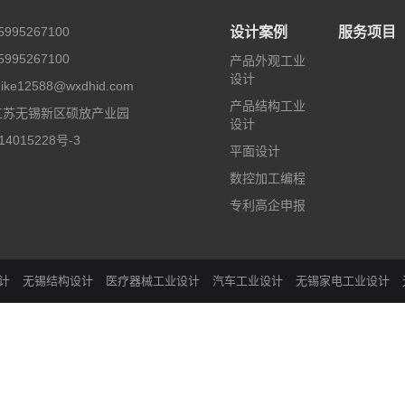
995267100
设计案例
服务项目
995267100
产品外观工业
设计
e12588@wxdhid.com
产品结构工业
江苏无锡新区硕放产业园
设计
4015228号-3
平面设计
数控加工编程
专利高企申报
计
无锡结构设计
医疗器械工业设计
汽车工业设计
无锡家电工业设计