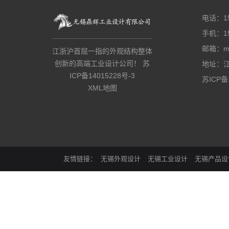
电话：15
手机：15
邮箱：mik
江浙沪首屈一指的外观结构整体
创新的高端工业设计公司！ 苏
地址：
ICP备14015228号-3
苏ICP备1
XML地图
友情链接
无锡外观设计
无锡工业设计
无锡产品设